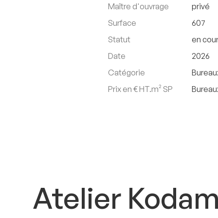
Maître d'ouvrage
privé
Surface
607
Statut
en cou
Date
2026
Catégorie
Burea
Prix en € HT.m² SP
Burea
Atelier Koda