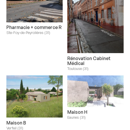
Pharmacie + commerce R
Ste-Foy-de-Peyrolières (31)
Rénovation Cabinet
Médical
Toulouse (31)
Maison H
Eaunes (31)
Maison B
Verfeil (31)