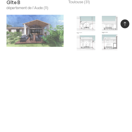
Toulouse (31)
Gîte B
département de l'Aude (11)
Maison AY
Mondonville (31)
Maison N
Toulouse (31)
Maison L
Hôtel F
Toulouse (31)
Montauban (82)